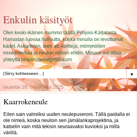
Enkulin käsityöt
Olen keski-ikäinen mummo täältä Pohjois-Karjalasta.
Harrastan luovaa hulluutta, koska minulla on levottomat
kädet. Askartelen, teen atc-kortteja, mömmöilen
mixedmediaa ja neulon milloin ehdin. Minuun voi ottaa
yhteyttä bmpiironenatgmail.com
▼
lauantai 20. syyskuuta 2025
Kaarrokeneule
Eilen sain valmiiksi uuden neulepuseroni. Tällä paidalla ei
ole nimeä, koska neuloin sen jämälankaprojektina, ja
katselin vain mitä tekisin seuraavaksi kuvioksi ja millä
värillä.