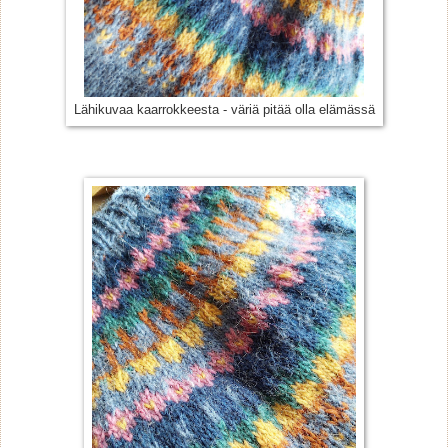
Lähikuvaa kaarrokkeesta - väriä pitää olla elämässä