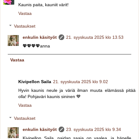
Kaunis paita, kauniit värit!
Vastaa
Vastaukset
enkulin käsityöt
21. syyskuuta 2025 klo 13.53
💖💖💖💖anna
Vastaa
Kivipellon Saila
21. syyskuuta 2025 klo 9.02
Hyvin kaunis neule ja väriä ilman muuta elämässä pitää
olla! Pohjaväri kaunis sininen 💙
Vastaa
Vastaukset
enkulin käsityöt
23. syyskuuta 2025 klo 9.34
Kivipellon Saila, paidan saaja on vaalea, ja hänelle