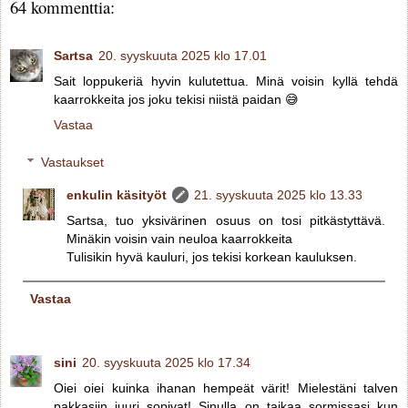
64 kommenttia:
Sartsa
20. syyskuuta 2025 klo 17.01
Sait loppukeriä hyvin kulutettua. Minä voisin kyllä tehdä
kaarrokkeita jos joku tekisi niistä paidan 😅
Vastaa
Vastaukset
enkulin käsityöt
21. syyskuuta 2025 klo 13.33
Sartsa, tuo yksivärinen osuus on tosi pitkästyttävä.
Minäkin voisin vain neuloa kaarrokkeita
Tulisikin hyvä kauluri, jos tekisi korkean kauluksen.
Vastaa
sini
20. syyskuuta 2025 klo 17.34
Oiei oiei kuinka ihanan hempeät värit! Mielestäni talven
pakkasiin juuri sopivat! Sinulla on taikaa sormissasi kun