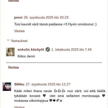
Vastaa
jenni
26. syyskuuta 2025 klo 20.23
Tosi kauniit värit tässä paidassa <3 Hyvin onnistunut :)
Vastaa
Vastaukset
enkulin käsityöt
1. lokakuuta 2025 klo 7.44
Kiitos Jenni
Vastaa
Silkku
27. syyskuuta 2025 klo 12.27
Kääk miten ihana neule 👍👍👍 nuo värit, voi että täällä
tykätään kovasti 💖 olet sinä sellainen moniosaaja 💖
mukavaa viikonloppua 💖🍁🍂☀️
Vastaa