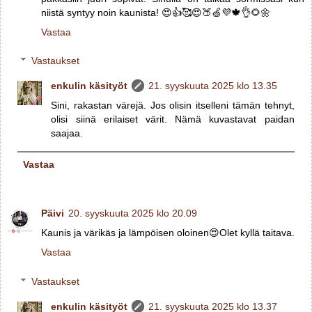
niistä syntyy noin kaunista! 😍👍🥰😍🍑🍏💜🍁👌🌻🌼
Vastaa
Vastaukset
enkulin käsityöt
21. syyskuuta 2025 klo 13.35
Sini, rakastan värejä. Jos olisin itselleni tämän tehnyt,
olisi siinä erilaiset värit. Nämä kuvastavat paidan
saajaa.
Vastaa
Päivi
20. syyskuuta 2025 klo 20.09
Kaunis ja värikäs ja lämpöisen oloinen😍Olet kyllä taitava.
Vastaa
Vastaukset
enkulin käsityöt
21. syyskuuta 2025 klo 13.37