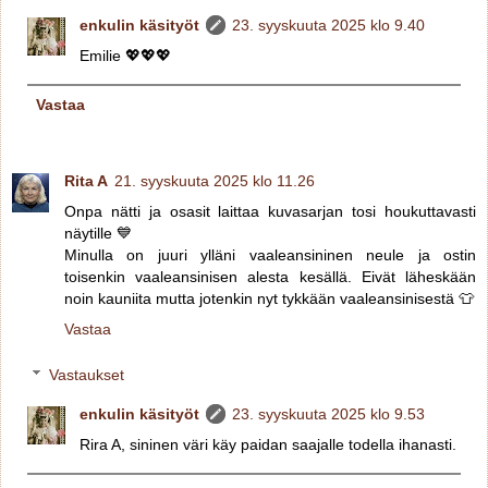
enkulin käsityöt
23. syyskuuta 2025 klo 9.40
Emilie 💖💖💖
Vastaa
Rita A
21. syyskuuta 2025 klo 11.26
Onpa nätti ja osasit laittaa kuvasarjan tosi houkuttavasti
näytille 💙
Minulla on juuri ylläni vaaleansininen neule ja ostin
toisenkin vaaleansinisen alesta kesällä. Eivät läheskään
noin kauniita mutta jotenkin nyt tykkään vaaleansinisestä 👕
Vastaa
Vastaukset
enkulin käsityöt
23. syyskuuta 2025 klo 9.53
Rira A, sininen väri käy paidan saajalle todella ihanasti.