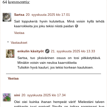
64 kommenttia:
Sartsa
20. syyskuuta 2025 klo 17.01
Sait loppukeriä hyvin kulutettua. Minä voisin kyllä tehdä
kaarrokkeita jos joku tekisi niistä paidan 😅
Vastaa
Vastaukset
enkulin käsityöt
21. syyskuuta 2025 klo 13.33
Sartsa, tuo yksivärinen osuus on tosi pitkästyttävä.
Minäkin voisin vain neuloa kaarrokkeita
Tulisikin hyvä kauluri, jos tekisi korkean kauluksen.
Vastaa
sini
20. syyskuuta 2025 klo 17.34
Oiei oiei kuinka ihanan hempeät värit! Mielestäni talven
pakkasiin juuri sopivat! Sinulla on taikaa sormissasi kun