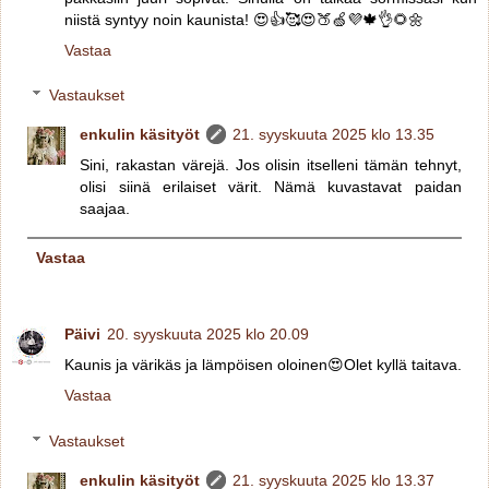
niistä syntyy noin kaunista! 😍👍🥰😍🍑🍏💜🍁👌🌻🌼
Vastaa
Vastaukset
enkulin käsityöt
21. syyskuuta 2025 klo 13.35
Sini, rakastan värejä. Jos olisin itselleni tämän tehnyt,
olisi siinä erilaiset värit. Nämä kuvastavat paidan
saajaa.
Vastaa
Päivi
20. syyskuuta 2025 klo 20.09
Kaunis ja värikäs ja lämpöisen oloinen😍Olet kyllä taitava.
Vastaa
Vastaukset
enkulin käsityöt
21. syyskuuta 2025 klo 13.37