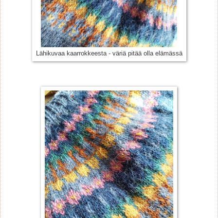
Lähikuvaa kaarrokkeesta - väriä pitää olla elämässä