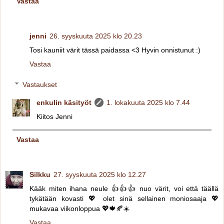
Vastaa
jenni
26. syyskuuta 2025 klo 20.23
Tosi kauniit värit tässä paidassa <3 Hyvin onnistunut :)
Vastaa
Vastaukset
enkulin käsityöt
1. lokakuuta 2025 klo 7.44
Kiitos Jenni
Vastaa
Silkku
27. syyskuuta 2025 klo 12.27
Kääk miten ihana neule 👍👍👍 nuo värit, voi että täällä
tykätään kovasti 💖 olet sinä sellainen moniosaaja 💖
mukavaa viikonloppua 💖🍁🍂☀️
Vastaa