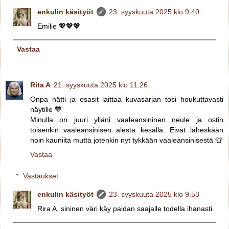
enkulin käsityöt
23. syyskuuta 2025 klo 9.40
Emilie 💖💖💖
Vastaa
Rita A
21. syyskuuta 2025 klo 11.26
Onpa nätti ja osasit laittaa kuvasarjan tosi houkuttavasti
näytille 💙
Minulla on juuri ylläni vaaleansininen neule ja ostin
toisenkin vaaleansinisen alesta kesällä. Eivät läheskään
noin kauniita mutta jotenkin nyt tykkään vaaleansinisestä 👕
Vastaa
Vastaukset
enkulin käsityöt
23. syyskuuta 2025 klo 9.53
Rira A, sininen väri käy paidan saajalle todella ihanasti.