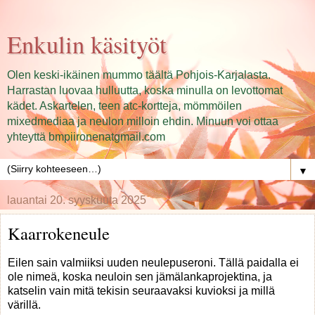
Enkulin käsityöt
Olen keski-ikäinen mummo täältä Pohjois-Karjalasta.
Harrastan luovaa hulluutta, koska minulla on levottomat
kädet. Askartelen, teen atc-kortteja, mömmöilen
mixedmediaa ja neulon milloin ehdin. Minuun voi ottaa
yhteyttä bmpiironenatgmail.com
▼
lauantai 20. syyskuuta 2025
Kaarrokeneule
Eilen sain valmiiksi uuden neulepuseroni. Tällä paidalla ei
ole nimeä, koska neuloin sen jämälankaprojektina, ja
katselin vain mitä tekisin seuraavaksi kuvioksi ja millä
värillä.