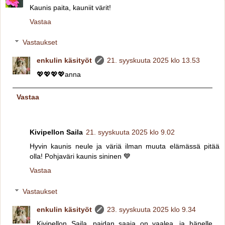
Kaunis paita, kauniit värit!
Vastaa
Vastaukset
enkulin käsityöt
21. syyskuuta 2025 klo 13.53
💖💖💖💖anna
Vastaa
Kivipellon Saila
21. syyskuuta 2025 klo 9.02
Hyvin kaunis neule ja väriä ilman muuta elämässä pitää
olla! Pohjaväri kaunis sininen 💙
Vastaa
Vastaukset
enkulin käsityöt
23. syyskuuta 2025 klo 9.34
Kivipellon Saila, paidan saaja on vaalea, ja hänelle