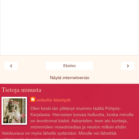
‹
›
Etusivu
Näytä internetversio
Tietoja minusta
enkulin käsityöt
Olen keski-iän ylittänyt mummo täältä Pohjois-
Karjalasta. Harrastan luovaa hulluutta, koska minulla
on levottomat kädet. Askartelen, teen atc-kortteja,
mömmöilen mixedmediaa ja neulon milloin ehdin.
Valokuvaus on myös lähellä sydäntäni. Minulle voi lähettää