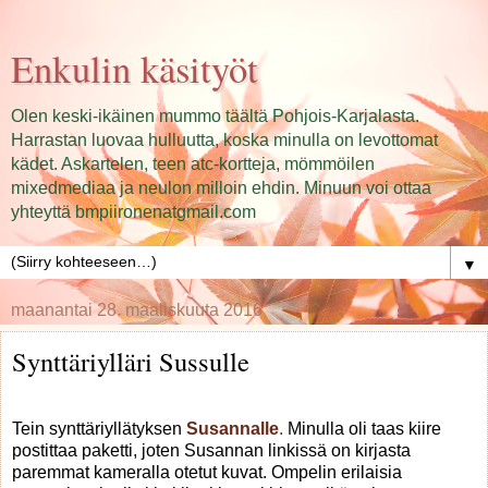
Enkulin käsityöt
Olen keski-ikäinen mummo täältä Pohjois-Karjalasta.
Harrastan luovaa hulluutta, koska minulla on levottomat
kädet. Askartelen, teen atc-kortteja, mömmöilen
mixedmediaa ja neulon milloin ehdin. Minuun voi ottaa
yhteyttä bmpiironenatgmail.com
▼
maanantai 28. maaliskuuta 2016
Synttäriylläri Sussulle
Tein synttäriyllätyksen
Susannalle
.
Minulla oli taas kiire
postittaa paketti, joten Susannan linkissä on kirjasta
paremmat kameralla otetut kuvat. Ompelin erilaisia