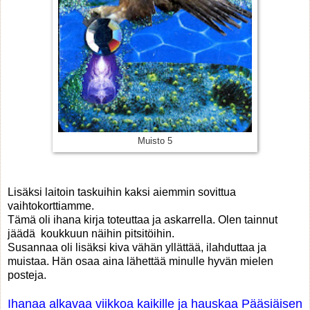
Muisto 5
Lisäksi laitoin taskuihin kaksi aiemmin sovittua
vaihtokorttiamme.
Tämä oli ihana kirja toteuttaa ja askarrella. Olen tainnut
jäädä koukkuun näihin pitsitöihin.
Susannaa oli lisäksi kiva vähän yllättää, ilahduttaa ja
muistaa. Hän osaa aina lähettää minulle hyvän mielen
posteja.
Ihanaa alkavaa viikkoa kaikille ja hauskaa Pääsiäisen