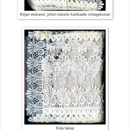
Kirjan etukansi, johon tulostin kankaalle vintagekuvan
Kirja takaa