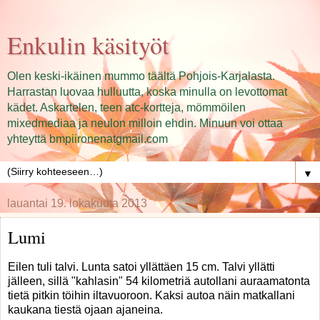
Enkulin käsityöt
Olen keski-ikäinen mummo täältä Pohjois-Karjalasta.
Harrastan luovaa hulluutta, koska minulla on levottomat
kädet. Askartelen, teen atc-kortteja, mömmöilen
mixedmediaa ja neulon milloin ehdin. Minuun voi ottaa
yhteyttä bmpiironenatgmail.com
▼
lauantai 19. lokakuuta 2013
Lumi
Eilen tuli talvi. Lunta satoi yllättäen 15 cm. Talvi yllätti
jälleen, sillä "kahlasin" 54 kilometriä autollani auraamatonta
tietä pitkin töihin iltavuoroon. Kaksi autoa näin matkallani
kaukana tiestä ojaan ajaneina.