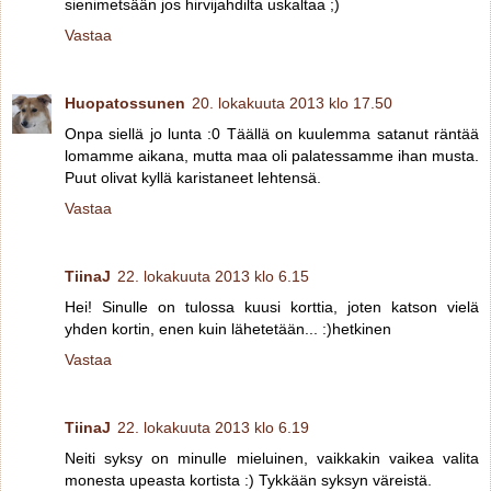
sienimetsään jos hirvijahdilta uskaltaa ;)
Vastaa
Huopatossunen
20. lokakuuta 2013 klo 17.50
Onpa siellä jo lunta :0 Täällä on kuulemma satanut räntää
lomamme aikana, mutta maa oli palatessamme ihan musta.
Puut olivat kyllä karistaneet lehtensä.
Vastaa
TiinaJ
22. lokakuuta 2013 klo 6.15
Hei! Sinulle on tulossa kuusi korttia, joten katson vielä
yhden kortin, enen kuin lähetetään... :)hetkinen
Vastaa
TiinaJ
22. lokakuuta 2013 klo 6.19
Neiti syksy on minulle mieluinen, vaikkakin vaikea valita
monesta upeasta kortista :) Tykkään syksyn väreistä.