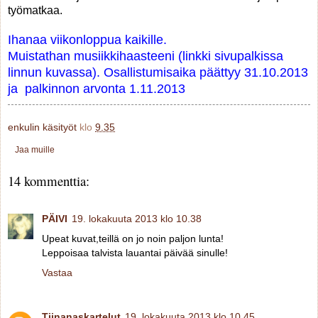
työmatkaa.
Ihanaa viikonloppua kaikille.
Muistathan musiikkihaasteeni (linkki sivupalkissa
linnun kuvassa). Osallistumisaika päättyy 31.10.2013
ja palkinnon arvonta 1.11.2013
enkulin käsityöt
klo
9.35
Jaa muille
14 kommenttia:
PÄIVI
19. lokakuuta 2013 klo 10.38
Upeat kuvat,teillä on jo noin paljon lunta!
Leppoisaa talvista lauantai päivää sinulle!
Vastaa
Tiinanaskartelut
19. lokakuuta 2013 klo 10.45