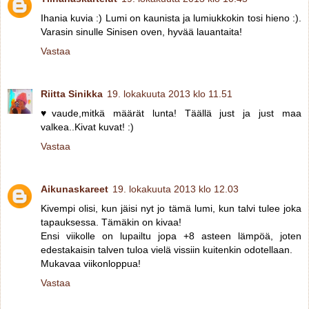
Ihania kuvia :) Lumi on kaunista ja lumiukkokin tosi hieno :).
Varasin sinulle Sinisen oven, hyvää lauantaita!
Vastaa
Riitta Sinikka
19. lokakuuta 2013 klo 11.51
♥vaude,mitkä määrät lunta! Täällä just ja just maa
valkea..Kivat kuvat! :)
Vastaa
Aikunaskareet
19. lokakuuta 2013 klo 12.03
Kivempi olisi, kun jäisi nyt jo tämä lumi, kun talvi tulee joka
tapauksessa. Tämäkin on kivaa!
Ensi viikolle on lupailtu jopa +8 asteen lämpöä, joten
edestakaisin talven tuloa vielä vissiin kuitenkin odotellaan.
Mukavaa viikonloppua!
Vastaa